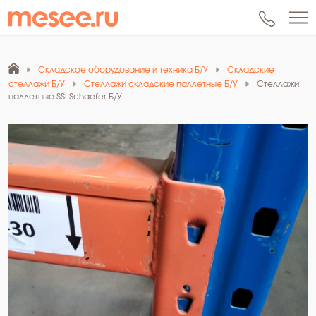
Складское оборудование и техника Б/У
Складские
стеллажи Б/У
Стеллажи складские паллетные Б/У
Стеллажи
паллетные SSI Schaefer Б/У