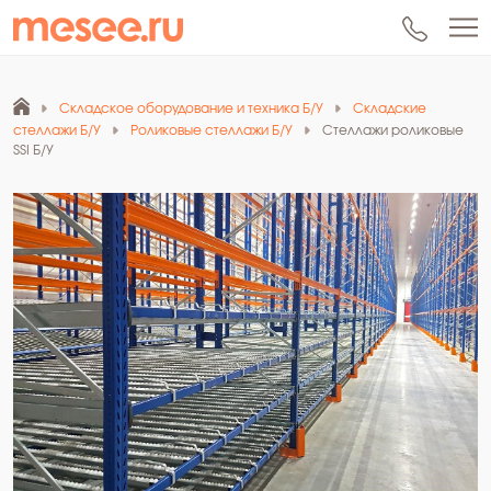
Складское оборудование и техника Б/У
Складские
стеллажи Б/У
Роликовые стеллажи Б/У
Стеллажи роликовые
SSI Б/У