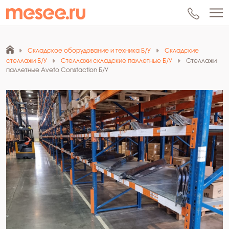
Складское оборудование и техника Б/У
Складские
стеллажи Б/У
Стеллажи складские паллетные Б/У
Стеллажи
паллетные Aveto Constaction Б/У