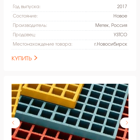
Год выпуска:
2017
Состояние:
Hовое
Производитель:
Метек, Россия
Продавец:
УЗТСО
Местонахождение товара:
г.Новосибирск
КУПИТЬ