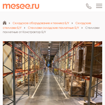
Складское оборудование и техника Б/У
Складские
стеллажи Б/У
Стеллажи складские паллетные Б/У
Стеллажи
паллетные от Констрактор Б/У