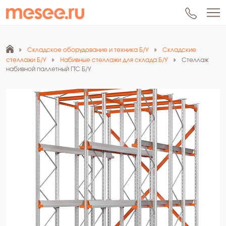
Складское оборудование и техника Б/У
Складские
стеллажи Б/У
Набивные стеллажи для склада Б/У
Стеллаж
набивной паллетный ГТС Б/У