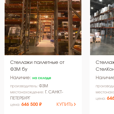
Стеллажи паллетные от
Стелла
ФЗМ бу
СтелКон
Наличие:
Наличи
на складе
ФЗМ
производитель:
производи
Г. САНКТ-
местонахождение:
местонах
ПЕТЕРБУРГ
646
цена:
646 500 ₽
КУПИТЬ
цена: