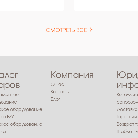
СМОТРЕТЬ ВСЕ
алог
Компания
Юри
аров
инф
О нас
Контакты
шленное
Консульта
Блог
дование
сопровож
ское оборудование
Доставка
ика Б/У
Гарантии
ское оборудование
Возврат 
ика
Шаблон д