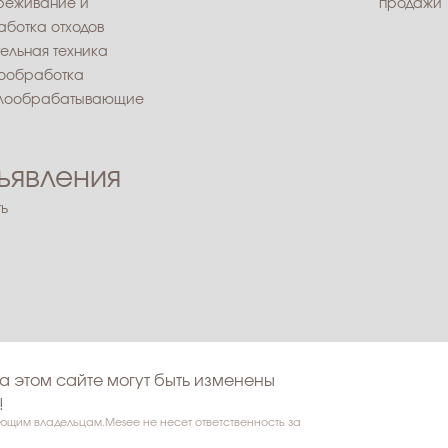
реживание и
продажи
ботка отходов
ельная техника
ообработка
лообрабатывающие
ъявления
ь
а этом сайте могут быть изменены
!
ющим владельцам.Mesee не несет ответственность за