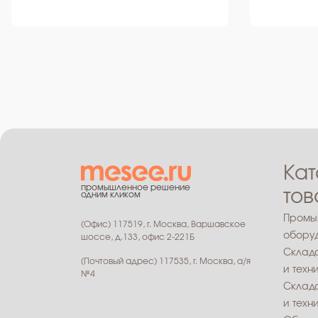
Кат
промышленное решение
тов
одним кликом
Промы
(Офис) 117519, г. Москва, Варшавское
обору
шоссе, д.133, офис 2-221Б
Склад
(Почтовый адрес) 117535, г. Москва, а/я
и техн
№4
Склад
и техн