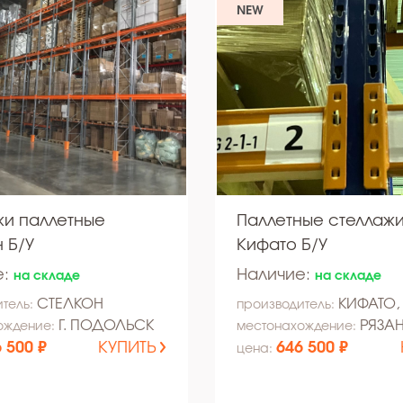
NEW
жи паллетные
Паллетные стеллаж
 Б/У
Кифато Б/У
е:
Наличие:
на складе
на складе
СТЕЛКОН
КИФАТО,
тель:
производитель:
Г. ПОДОЛЬСК
РЯЗА
ождение:
местонахождение:
 500 ₽
КУПИТЬ
646 500 ₽
цена: