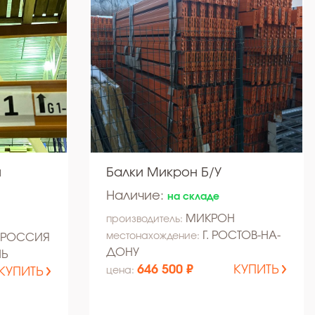
и
Балки Микрон Б/У
Наличие:
на складе
МИКРОН
производитель:
Г. РОСТОВ-НА-
местонахождение:
 РОССИЯ
ДОНУ
НЬ
646 500 ₽
КУПИТЬ
КУПИТЬ
цена: