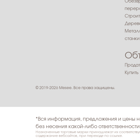
Обезв
перера
Строит
Дерев
Метал
станки
Об
Продат
Купить
© 2019-2026 Mesee. Все права защищены.
*Вся информация, предложения и цены н
без несения какой-либо ответственности
Назначенные торговые марки принадлежат их соответству
содержание вебсайтов, при переходе по ссылке.