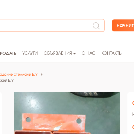
начнит
ПРОДАТЬ
УСЛУГИ
ОБЪЯВЛЕНИЯ
О НАС
КОНТАКТЫ
адские стеллажи Б/У
жей Б/У