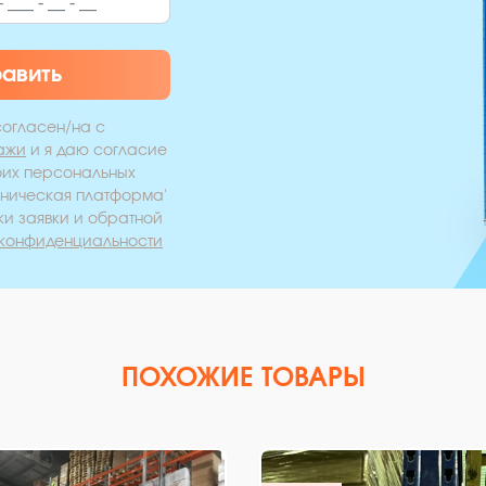
равить
согласен/на с
ажи
и я даю согласие
оих персональных
хническая платформа'
ки заявки и обратной
 конфиденциальности
ПОХОЖИЕ ТОВАРЫ