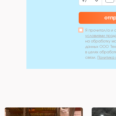
отп
Я прочитал/а и 
условиями прод
на обработку м
данных ООО 'Те
в целях обработ
связи.
Политика