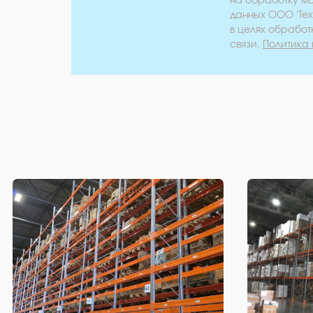
на обработку м
данных ООО 'Те
в целях обработ
связи.
Политика