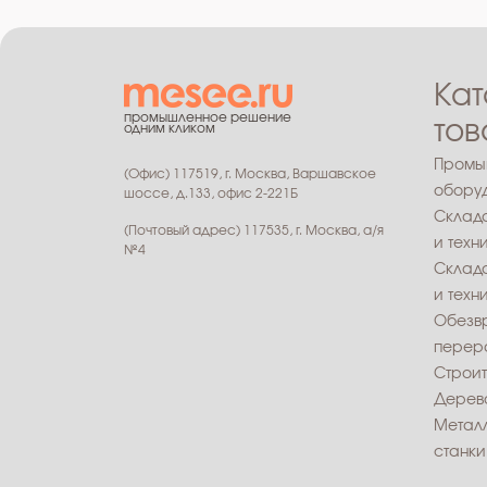
Кат
промышленное решение
тов
одним кликом
Промы
(Офис) 117519, г. Москва, Варшавское
обору
шоссе, д.133, офис 2-221Б
Склад
(Почтовый адрес) 117535, г. Москва, а/я
и техн
№4
Склад
и техн
Обезв
перера
Строит
Дерев
Метал
станки