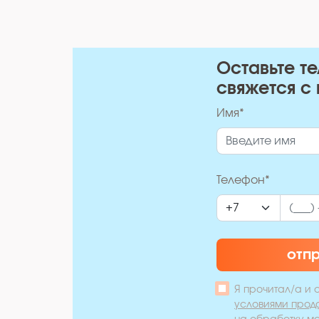
Оставьте т
свяжется с 
Имя*
Телефон*
отп
Я прочитал/а и 
условиями прод