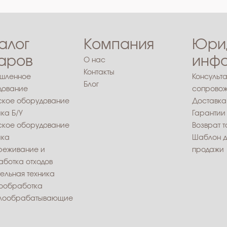
алог
Компания
Юри
аров
инф
О нас
Контакты
шленное
Консульта
Блог
дование
сопровож
ское оборудование
Доставка
ика Б/У
Гарантии
ское оборудование
Возврат 
ика
Шаблон д
реживание и
продажи
ботка отходов
ельная техника
ообработка
лообрабатывающие