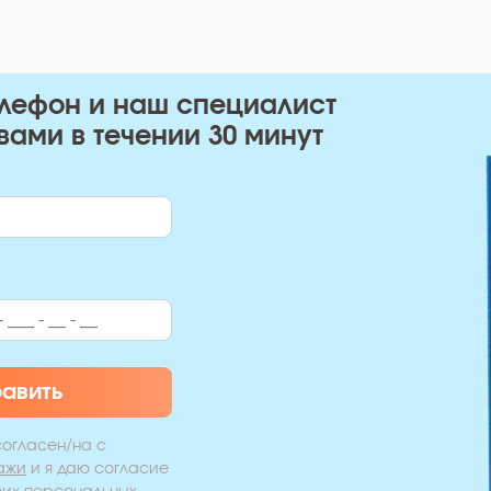
елефон и наш специалист
вами в течении 30 минут
равить
согласен/на с
ажи
и я даю согласие