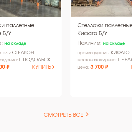
жи паллетные
Стеллажи паллетны
 Б/У
Кифато Б/У
е:
Наличие:
на складе
на складе
СТЕЛКОН
КИФАТО
тель:
производитель:
Г. ПОДОЛЬСК
Г. ЧЕ
ождение:
местонахождение:
00 ₽
КУПИТЬ
3 700 ₽
цена:
СМОТРЕТЬ ВСЕ