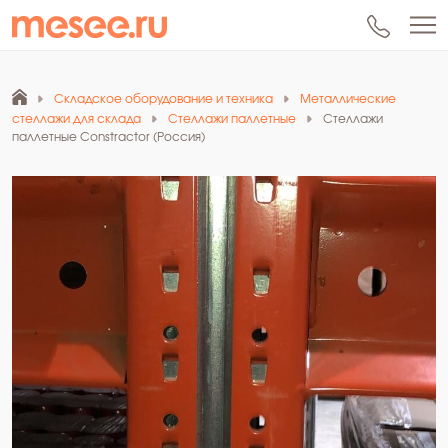
Складское оборудование и техника
Металлические
стеллажи для склада
Стеллажи паллетные
Стеллажи
паллетные Constractor (Россия)