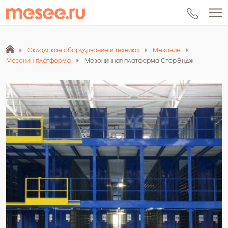
Складское оборудование и техника
Мезонин
Мезонин-платформа
Мезонинная платформа СторЭндж