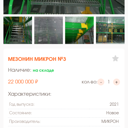
МЕЗОНИН МИКРОН №3
Наличие:
на складе
22 000 000 ₽
кол-во:
-
+
Характеристики:
Год выпуска:
2021
Состояние:
Hовое
Производитель:
МИКРОН