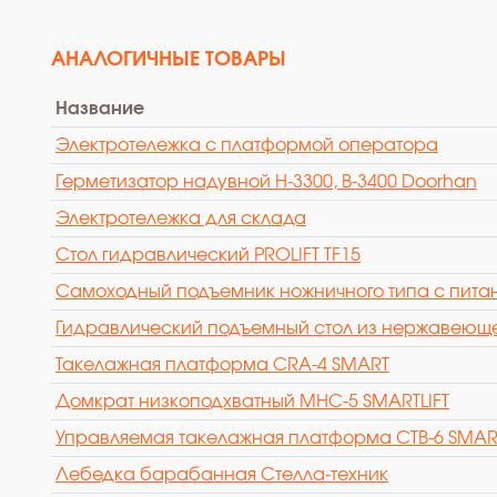
АНАЛОГИЧНЫЕ ТОВАРЫ
Название
Электротележка с платформой оператора
Герметизатор надувной Н-3300, B-3400 Doorhan
Электротележка для склада
Стол гидравлический PROLIFT TF15
Самоходный подъемник ножничного типа с питан
Гидравлический подъемный стол из нержавеющ
Такелажная платформа CRA-4 SMART
Домкрат низкоподхватный MHC-5 SMARTLIFT
Управляемая такелажная платформа CTB-6 SMART
Лебедка барабанная Стелла-техник