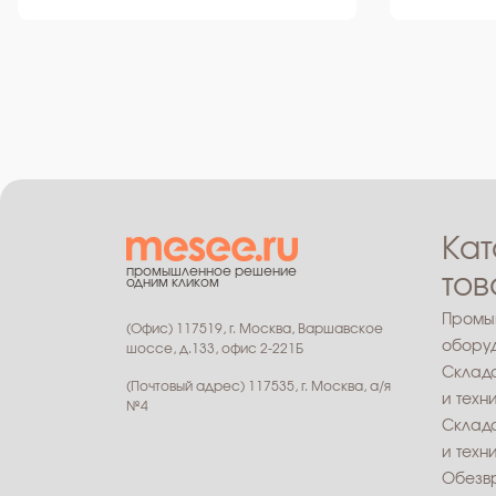
Кат
промышленное решение
тов
одним кликом
Промы
(Офис) 117519, г. Москва, Варшавское
обору
шоссе, д.133, офис 2-221Б
Склад
(Почтовый адрес) 117535, г. Москва, а/я
и техн
№4
Склад
и техн
Обезв