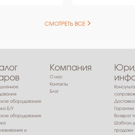
СМОТРЕТЬ ВСЕ
алог
Компания
Юри
аров
инф
О нас
Контакты
шленное
Консульта
Блог
дование
сопровож
ское оборудование
Доставка
ика Б/У
Гарантии
ское оборудование
Возврат 
ика
Шаблон д
реживание и
продажи