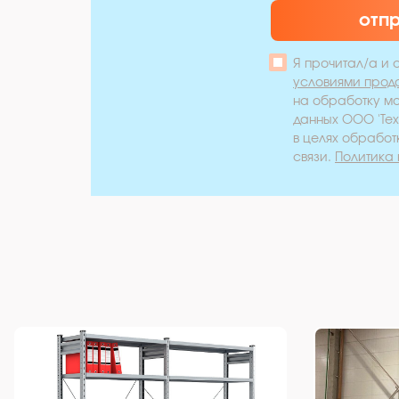
отп
Я прочитал/а и 
условиями прод
на обработку м
данных ООО 'Те
в целях обработ
связи.
Политика