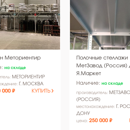
н Меториентир
Полочные стеллажи
МетЗавод (Россия) 
е:
на складе
Я.Маркет
МЕТОРИЕНТИР
тель:
Наличие:
Г. МОСКВА
на складе
ождение:
 000 ₽
КУПИТЬ
МЕТЗАВ
производитель:
(РОССИЯ)
Г. РО
местонахождение:
ДОНУ
250 000 ₽
цена: